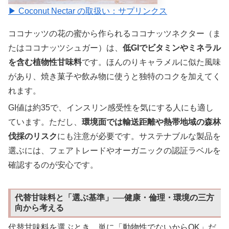
▶ Coconut Nectar の取扱い：サプリンクス
ココナッツの花の蜜から作られるココナッツネクター（ま
たはココナッツシュガー）は、
低GIでビタミンやミネラル
を含む植物性甘味料
です。ほんのりキャラメルに似た風味
があり、焼き菓子や飲み物に使うと独特のコクを加えてく
れます。
GI値は約35で、インスリン感受性を気にする人にも適し
ています。ただし、
環境面では輸送距離や熱帯地域の森林
伐採のリスク
にも注意が必要です。サステナブルな製品を
選ぶには、フェアトレードやオーガニックの認証ラベルを
確認するのが安心です。
代替甘味料と「選ぶ基準」──健康・倫理・環境の三方
向から考える
代替甘味料を選ぶとき、単に「動物性でないからOK」だ