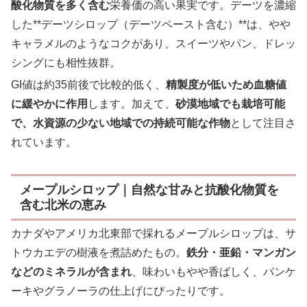
酸化物質を多く含む
栄養価の高い果実です。デーツを濃縮
した**デーツシロップ（デーツペースト含む）**は、やや
キャラメルのようなコクがあり、スイーツやパン、ドレッ
シングにも相性抜群。
GI値は約35前後で比較的低く、
精製度が低いため血糖値
に緩やかに作用
します。加えて、
砂漠地域でも栽培可能
で、水資源の少ない地域での持続可能な作物
として注目さ
れています。
メープルシロップ｜自然な甘みと抗酸化物質を
含む北米の恵み
カナダやアメリカ北東部で採れるメープルシロップは、サ
トウカエデの樹液を煮詰めたもの。
鉄分・亜鉛・マンガン
などのミネラルが含まれ
、味わいもやや香ばしく、パンケ
ーキやグラノーラの仕上げにぴったりです。