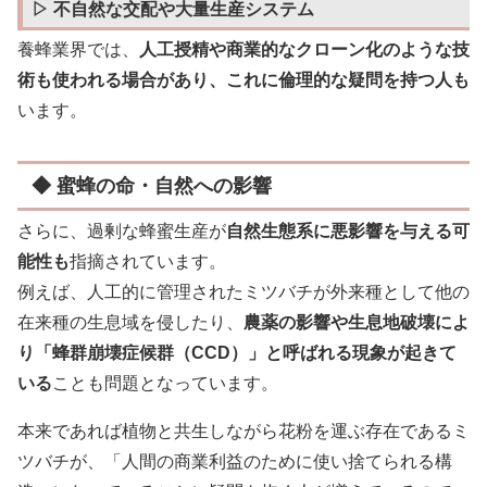
▷ 不自然な交配や大量生産システム
養蜂業界では、
人工授精や商業的なクローン化のような技
術も使われる場合があり、これに倫理的な疑問を持つ人も
います。
◆ 蜜蜂の命・自然への影響
さらに、過剰な蜂蜜生産が
自然生態系に悪影響を与える可
能性も
指摘されています。
例えば、人工的に管理されたミツバチが外来種として他の
在来種の生息域を侵したり、
農薬の影響や生息地破壊によ
り「蜂群崩壊症候群（CCD）」と呼ばれる現象が起きて
いる
ことも問題となっています。
本来であれば植物と共生しながら花粉を運ぶ存在であるミ
ツバチが、「人間の商業利益のために使い捨てられる構