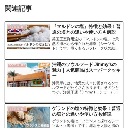
関連記事
『マルドンの塩』特徴と効果！普
FOOD & LIFE
通の塩との違いや使い方も解説
英国王室御用達の「マルドンの塩」は天
然の海水から作られた海塩（シーソル
ト）です。薄くもろいフレーク状の結晶
が特徴で、サクサクとした食感をしてい
ます。まろやかでマイルドな味わいと、
豊かな海の風味も特徴です。
沖縄のソウルフード Jimmy’sの
FOOD & LIFE
魅力｜人気商品はスーパークッキ
ー
沖縄県には、地元の人々に愛されるソウ
ルフードがたくさんあります。そのひと
つが、洋菓子店『Jimmy's（ジミー）』
です。沖縄産の素材を使った、新鮮でお
いしいスイーツが人気です。今回は、
Jimmy'sの特徴との歴史、それからおす
ゲランドの塩の特徴と効果！普通
FOOD & LIFE
すめの人気商品をご紹介します。
の塩との違いや使い方も解説
ゲランドの塩は、フランスで採れるシー
ソルト（海塩）です。海水を太陽と風の