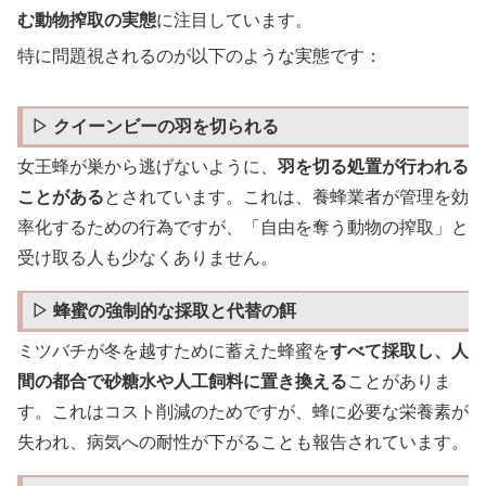
む動物搾取の実態
に注目しています。
特に問題視されるのが以下のような実態です：
▷ クイーンビーの羽を切られる
女王蜂が巣から逃げないように、
羽を切る処置が行われる
ことがある
とされています。これは、養蜂業者が管理を効
率化するための行為ですが、「自由を奪う動物の搾取」と
受け取る人も少なくありません。
▷ 蜂蜜の強制的な採取と代替の餌
ミツバチが冬を越すために蓄えた蜂蜜を
すべて採取し、人
間の都合で砂糖水や人工飼料に置き換える
ことがありま
す。これはコスト削減のためですが、蜂に必要な栄養素が
失われ、病気への耐性が下がることも報告されています。