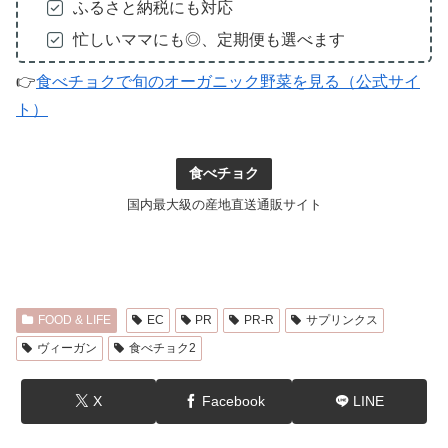
ふるさと納税にも対応
忙しいママにも◎、定期便も選べます
👉
食べチョクで旬のオーガニック野菜を見る（公式サイ
ト）
食べチョク
国内最大級の産地直送通販サイト
FOOD & LIFE
EC
PR
PR-R
サプリンクス
ヴィーガン
食べチョク2
X
Facebook
LINE