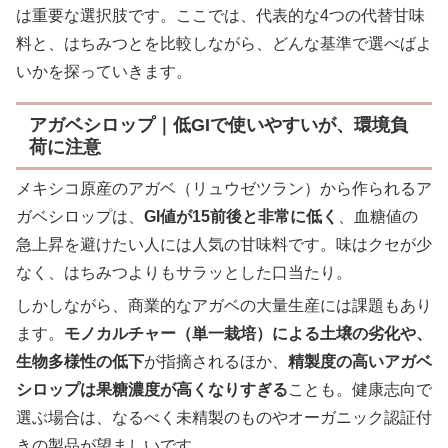
は重要な選択肢です。ここでは、代表的な4つの代替甘味
料と、はちみつとを比較しながら、どんな基準で選べばよ
いかを探っていきます。
アガベシロップ｜低GIで使いやすいが、環境負
荷に注意
メキシコ原産のアガベ（リュウゼツラン）から作られるア
ガベシロップは、
GI値が15前後と非常に低く
、血糖値の
急上昇を避けたい人には人気の甘味料です。味はクセが少
なく、はちみつよりもサラッとした口当たり。
しかしながら、商業的なアガベの大量生産には課題もあり
ます。
モノカルチャー（単一栽培）による土壌の劣化や、
生物多様性の低下
が指摘されるほか、
精製度の高いアガベ
シロップは果糖濃度が高くなりすぎる
ことも。健康志向で
選ぶ場合は、なるべく未精製のものやオーガニック認証付
きの製品が望ましいです。