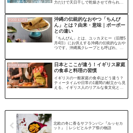
力だけで天日干しで乾燥させて作られる
ため、独特の風味と豊富なミネラル分を
持ちます。高級塩として知られ、世界中
の高級レストランで使用されており、そ
沖縄の伝統的なおやつ「ちんび
FOOD & LIFE
の味と品質は高く評価されています。
ん」とは？由来・意味｜ポーポー
との違い
「ちんびん」とは、ユッカヌヒー（旧暦5
月4日）にお供えする沖縄の伝統的なおや
つです。沖縄風クレープとも呼ばれ、味
わいは黒糖の風味がしっかりと感じら
れ、モチモチとした食感が特徴です。ユ
ッカヌヒーの由来や意味、ちんびんの作
日本とここが違う！イギリス家庭
FOOD & LIFE
り方や、似たお菓子のポーポーとの違い
の食卓と料理の習慣
なども徹底解説します。
イギリスの一般家庭の食卓はどう違う？
ティータイムや日常の1週間の献立から見
える、イギリス人のリアルな食文化と食
習慣を詳しく解説します。
北欧の冬に香るサフランパン『ルッセカ
ット』｜レシピとルチア祭の物語