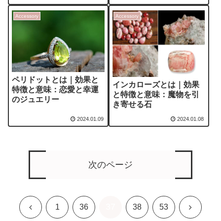
Accessory
Accessory
ペリドットとは｜効果と
インカローズとは｜効果
特徴と意味：恋愛と幸運
と特徴と意味：魔物を引
のジュエリー
き寄せる石
2024.01.09
2024.01.08
次のページ
37
前
次
1
36
38
53