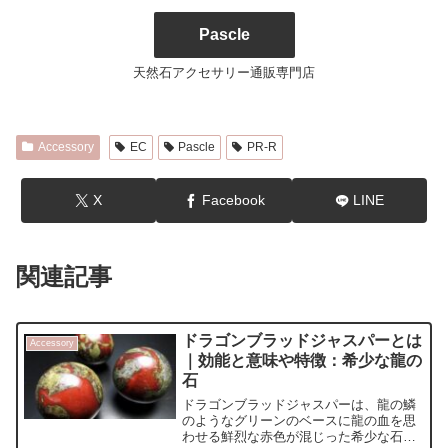
Pascle
天然石アクセサリー通販専門店
Accessory
EC
Pascle
PR-R
X
Facebook
LINE
関連記事
ドラゴンブラッドジャスパーとは
Accessory
｜効能と意味や特徴：希少な龍の
石
ドラゴンブラッドジャスパーは、龍の鱗
のようなグリーンのベースに龍の血を思
わせる鮮烈な赤色が混じった希少な石で