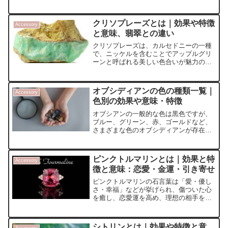
す。地球の大地を象徴する石とされ、生
命力を高め、私たちに勇気と自信をもた
らしてくれます。効果や意味、選び方や
クリソプレーズとは｜効果や特徴
Accessory
浄化方法なども解説します。
と意味、翡翠との違い
クリソプレーズは、カルセドニーの一種
で、ニッケルを含むことでアップルグリ
ーンと呼ばれる美しい色合いが魅力の宝
石です。主に精神面に働きかけるパワー
ストーンとしても知られています。詳し
いスピリチュアル効果や意味、翡翠との
オブシディアンの色の種類一覧｜
Accessory
違いなどの解説をします。
色別の効果や意味・特徴
オブシアンの一般的な色は黒色ですが、
ブルー、グリーン、赤、ゴールドなど、
さまざまな色のオブシディアンが存在し
ます。斑点模様が見られるものなど、そ
の種類は豊富で得られるヒーリング効果
も少しずつ異なります。
ピンクトルマリンとは｜効果と特
Accessory
徴と意味：恋愛・金運・引き寄せ
ピンクトルマリンの石言葉は「愛・優し
さ・幸福」などが挙げられ、傷ついた心
を癒し、恋愛運を高め、理想の相手を引
き寄せると言われています。今回は、ピ
ンクトルマリンのスピリチュアル効果や
意味、相性の悪い石・良い石なども解説
シトリンとは｜効果や特徴と意