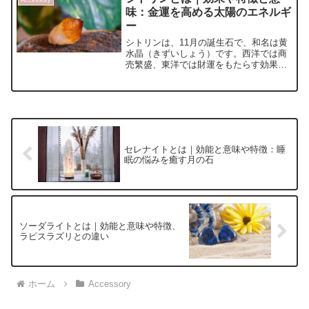
Accessory
します。
味：金運を高める太陽のエネルギ
ー
シトリンは、11月の誕生石で、和名は黄
水晶（きずいしょう）です。西洋では商
売繁盛、東洋では財運をもたらす効果が
あるとされ、金運アップに繋がるといわ
れています。今回は、さらに金運を高め
る相性の良い石や、扱い方のポイントな
どを解説をします。
セレナイトとは｜効能と意味や特徴：睡
眠の悩みを癒す月の石
ソーダライトとは｜効能と意味や特徴、
ラピスラズリとの違い
ホーム
Accessory