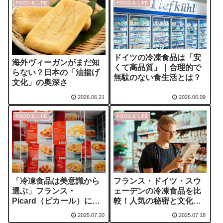
FOOD & LIFE
FOOD & LIFE
ドイツの冷凍食品は「安
海外ヴィーガンがまだ知
くて高品質」｜合理的で
らない？日本の「油揚げ
無駄のない食生活とは？
文化」の奥深さ
2026.06.21
2026.06.09
FOOD & LIFE
FOOD & LIFE
「冷凍食品は美意識から
フランス・ドイツ・スウ
選ぶ」フランス・
ェーデンの冷凍食品を比
Picard（ピカール）に学
較！人気の秘密と文化の
ぶ食の哲学
違い
2025.07.20
2025.07.18