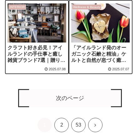
INTERIOR
Wellness & Beauty
「アイルランド発のオー
クラフト好き必見！アイ
ガニック石鹸と精油」ケ
ルランドの手仕事と癒し
ルトと自然が息づく癒し
雑貨ブランド7選｜贈りた
のクラフト文化
くなる伝統とデザイン
2025.07.08
2025.07.07
次のページ
1
次
2
53
へ