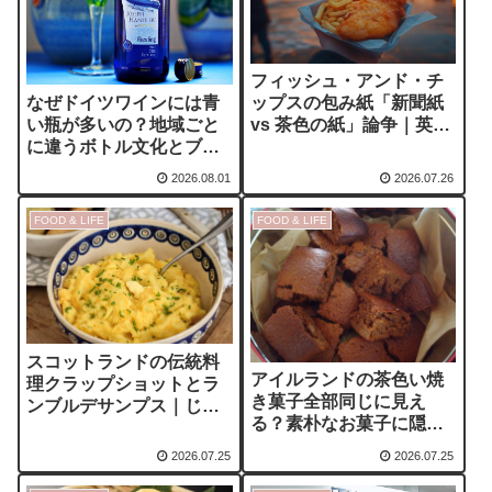
フィッシュ・アンド・チ
なぜドイツワインには青
ップスの包み紙「新聞紙
い瓶が多いの？地域ごと
vs 茶色の紙」論争｜英国
に違うボトル文化とブラ
人が何十年も語り続ける
ンドの秘密
小さな文化戦争
2026.08.01
2026.07.26
FOOD & LIFE
FOOD & LIFE
スコットランドの伝統料
アイルランドの茶色い焼
理クラップショットとラ
き菓子全部同じに見え
ンブルデサンプス｜じゃ
る？素朴なお菓子に隠れ
がいもで味わう北の家庭
た食文化
料理
2026.07.25
2026.07.25