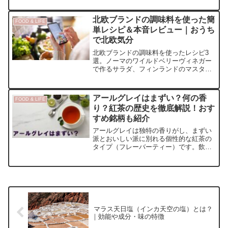
ルな水の楽しみ方をご紹介。
北欧ブランドの調味料を使った簡
FOOD & LIFE
単レシピ＆本音レビュー｜おうち
で北欧気分
北欧ブランドの調味料を使ったレシピ3
選。ノーマのワイルドベリーヴィネガー
で作るサラダ、フィンランドのマスター
ドチキン、サンタマリアのサルサを使っ
た北欧式タコスまで、現地らしい味わい
を家庭で楽しめます。
アールグレイはまずい？何の香
FOOD & LIFE
り？紅茶の歴史を徹底解説！おす
すめ銘柄も紹介
アールグレイは独特の香りがし、まずい
派とおいしい派に別れる個性的な紅茶の
タイプ（フレーバーティー）です。飲み
やすいダージリンと何が違うのか、それ
からEarl Greyの名前の由来や効能など特
徴や飲み方などを解説します。
マラス天日塩（インカ天空の塩）とは？
｜効能や成分・味の特徴