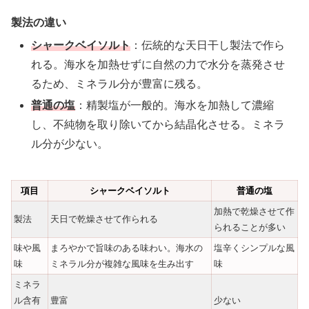
製法の違い
シャークベイソルト
：伝統的な天日干し製法で作ら
れる。海水を加熱せずに自然の力で水分を蒸発させ
るため、ミネラル分が豊富に残る。
普通の塩
：精製塩が一般的。海水を加熱して濃縮
し、不純物を取り除いてから結晶化させる。ミネラ
ル分が少ない。
項目
シャークベイソルト
普通の塩
加熱で乾燥させて作
製法
天日で乾燥させて作られる
られることが多い
味や風
まろやかで旨味のある味わい。海水の
塩辛くシンプルな風
味
ミネラル分が複雑な風味を生み出す
味
ミネラ
ル含有
豊富
少ない