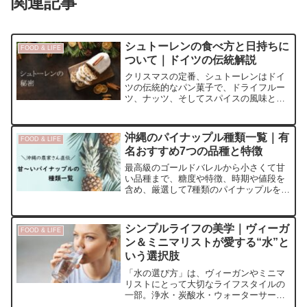
関連記事
シュトーレンの食べ方と日持ちに
FOOD & LIFE
ついて｜ドイツの伝統解説
クリスマスの定番、シュトーレンはドイ
ツの伝統的なパン菓子で、ドライフルー
ツ、ナッツ、そしてスパイスの風味と雪
のような真っ白さが特徴的です。たっぷ
りの洋酒とバター、粉糖のコーティング
で日持ちが効き、クリスマス前の4週間で
沖縄のパイナップル種類一覧｜有
FOOD & LIFE
少しずつ食べ進める風習があります。
名おすすめ7つの品種と特徴
最高級のゴールドバレルから小さくて甘
い品種まで、糖度や特徴、時期や値段を
含め、厳選して7種類のパイナップルを一
覧で徹底解説します。 農家さん自慢の甘
いパインは沖縄のお土産として直売所で
も人気が高いです。
シンプルライフの美学｜ヴィーガ
FOOD & LIFE
ン＆ミニマリストが愛する“水”と
いう選択肢
「水の選び方」は、ヴィーガンやミニマ
リストにとって大切なライフスタイルの
一部。浄水・炭酸水・ウォーターサーバ
ーなど、サステナブルでファッショナブ