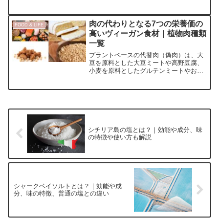
との飲み方の違いもご紹介します。エス
プレッソ大国イタリアの伝統文化が薫る
素晴らしい一杯と出会うことができま
肉の代わりとなる7つの栄養価の
FOOD & LIFE
す。
高いヴィーガン食材｜植物肉種類
一覧
プラントベースの代替肉（偽肉）は、大
豆を原料とした大豆ミートや高野豆腐、
小麦を原料としたグルテンミートやお麩
などが挙げられます。また、東南アジア
のテンペやジャックフルーツなど、まだ
馴染みのないヴィーガン肉が続々と注目
を集めています。
シチリア島の塩とは？｜効能や成分、味
の特徴や使い方も解説
シャークベイソルトとは？｜効能や成
分、味の特徴、普通の塩との違い