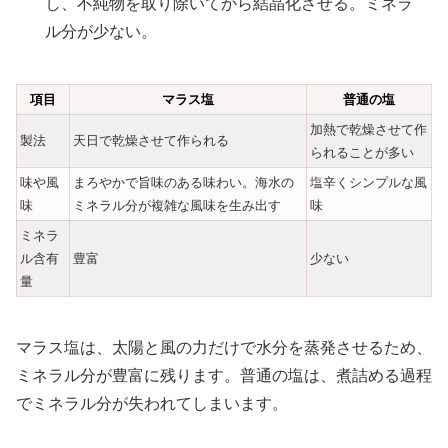
し、不純物を取り除いてから結晶化させる。ミネラ
ル分が少ない。
項目
マラス塩
普通の塩
加熱で乾燥させて作
製法
天日で乾燥させて作られる
られることが多い
味や風
まろやかで旨味のある味わい。海水の
塩辛くシンプルな風
味
ミネラル分が複雑な風味を生み出す
味
ミネラ
ル含有
豊富
少ない
量
マラス塩は、太陽と風の力だけで水分を蒸発させるため、
ミネラル分が豊富に残ります。普通の塩は、煮詰める過程
でミネラル分が失われてしまいます。