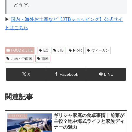
どうぞ。
▶︎
国内・海外お土産など【JTBショッピング】公式サイ
トはこちら
FOOD & LIFE
EC
JTB
PR-R
ヴィーガン
北米・中南米
南米
X
Facebook
LINE
関連記事
ギリシャ家庭の食卓事情｜前菜が
FOOD & LIFE
主役？地中海式ライフと家族ディ
ナーの魅力