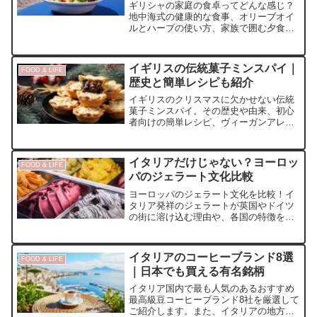
ギリシャの家庭の食卓ってどんな感じ？
地中海式の健康的な食事、オリーブオイ
ルとハーブの使い方、家族で囲む夕食が
「毎日がちょっとしたパーティ」と言わ
れる理由とは？ギリシャらしい暮らしの
ヒントを、食卓から見てみましょう。
イギリスの伝統菓子ミンスパイ｜
FOOD & LIFE
歴史と簡単レシピも紹介
イギリスのクリスマスに欠かせない伝統
菓子ミンスパイ。その歴史や由来、初心
者向けの簡単レシピ、ヴィーガンアレン
ジまで詳しく紹介します。
イタリアだけじゃない？ヨーロッ
FOOD & LIFE
パのジェラート文化比較
ヨーロッパのジェラート文化を比較！イ
タリア発祥のジェラートが英国やドイツ
の街に溶け込む理由や、各国の特徴を紐
解きます。意外と知らないアイスクリー
ムとの違い、日本のソフトクリームとの
比較まで分かりやすく解説。
イタリアのコーヒーブランド8選
FOOD & LIFE
｜日本でも買える有名銘柄
イタリア国内で最も人気のあるおすすめ
最高級豆コーヒーブランド8社を厳選して
ご紹介します。また、イタリアの地方ご