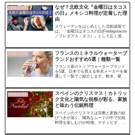
なぜ？北欧文化『金曜日はタコス
FOOD & LIFE
の日』メキシコ料理が定着した理
由
スウェーデンをはじめとした北欧諸国で
は、『金曜日はタコスの日(Fredagstacos
／フレダグス・タコ）』として広く浸透
しています。なぜ北欧でメキシコ料理の
タコスが人気なのか？金曜日がタコスの
日となった理由と、その背景について解
フランスのミネラルウォーターブ
FOOD & LIFE
説します。
ランドおすすめ5選｜種類一覧
フランス産のトップウォーターブランド
を5選、日本でも買える有名メーカーを厳
選して一覧でご紹介します。軟水、硬水
と種類が豊富で、それぞれが独特のミネ
ラル組成と風味を誇っています。健康的
なフレンチ料理と最高のミネラルウォー
スペインのクリスマス｜カトリッ
FOOD & LIFE
ターをぜひ一緒にご賞味ください。
ク文化と陽気な祝祭が彩る、家族
と味わう伝統料理
スペインのクリスマスは宗教と家族の結
びつきが深く、陽気なムードの中で伝統
料理を楽しむのが特徴。ナティビダ、ロ
スコン、年越しぶどうまで詳しく紹介！