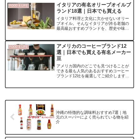
イタリアの有名オリーブオイルブ
FOOD & LIFE
ランド18選｜日本でも買える
イタリア料理と文化に欠かせないオリー
ブオイル。そんなイタリアが誇る老舗の
最高級おすすめブランドを、歴史や味の
特徴とともにご紹介します。本物のイタ
リア産エクストラバージンオリーブオイ
ルをぜひ一度ご賞味ください。
アメリカのコーヒーブランド12
FOOD & LIFE
選｜日本でも買える有名メーカー
豆
アメリカ国内のどこでも見つけることが
できる最も人気のあるおすすめコーヒー
ブランド12社を厳選してご紹介します。
楽天やAmazonなどの通販でも購入可能
です。お馴染みのスターバックス以外に
もコーヒー大国アメリカの文化が薫る素
晴らしい一杯と出会うことができます。
沖縄の特徴的な調味料おすすめ7選｜地
元のスーパーによく売られている物を紹
介