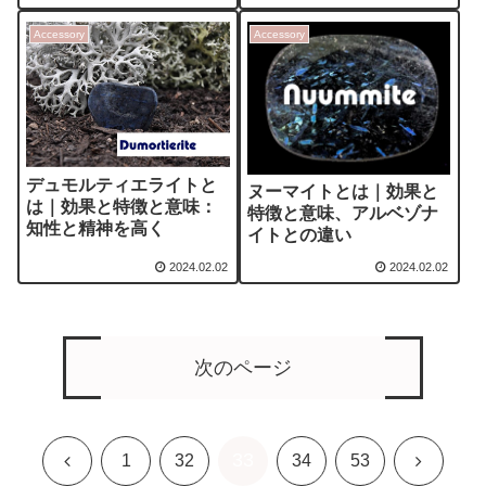
Accessory
Accessory
デュモルティエライトと
ヌーマイトとは｜効果と
は｜効果と特徴と意味：
特徴と意味、アルベゾナ
知性と精神を高く
イトとの違い
2024.02.02
2024.02.02
次のページ
33
前
次
1
32
34
53