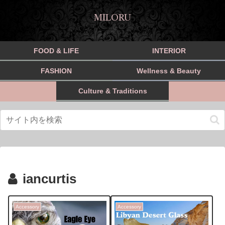
MILORU
FOOD & LIFE
INTERIOR
FASHION
Wellness & Beauty
Culture & Traditions
iancurtis
Accessory
Accessory