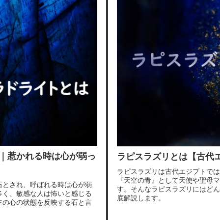
｜惹かれる時は心が弱っ
ラピスラズリとは【古代
ラピスラズリは古代エジプトでは
『天空の青』として天使や聖母マ
石とされ、呼ばれる時は心が弱
す。そんなラピスラズリにはどん
多く、敏感な人は怖いと感じる
底解説します。
主の心の状態を反映する石と言