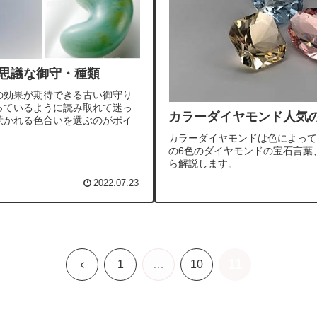
不思議な御守・種類
の効果が期待できる古い御守り
っているように読み取れて迷っ
カラーダイヤモンド人気
惹かれる色合いを選ぶのがポイ
カラーダイヤモンドは色によって
の6色のダイヤモンドの宝石言葉
ら解説します。
2022.07.23
11
前
1
…
10
へ