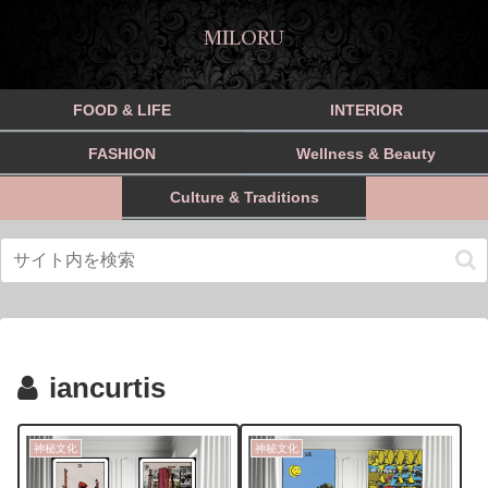
MILORU
FOOD & LIFE
INTERIOR
FASHION
Wellness & Beauty
Culture & Traditions
iancurtis
神秘文化
神秘文化