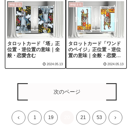
神秘文化
神秘文化
タロットカード「塔」正
タロットカード「ワンド
位置・逆位置の意味｜全
のペイジ」正位置・逆位
般・恋愛含む
置の意味｜全般・恋愛含
む
2024.05.13
2024.05.13
次のページ
20
前
次
1
19
21
53
へ
へ