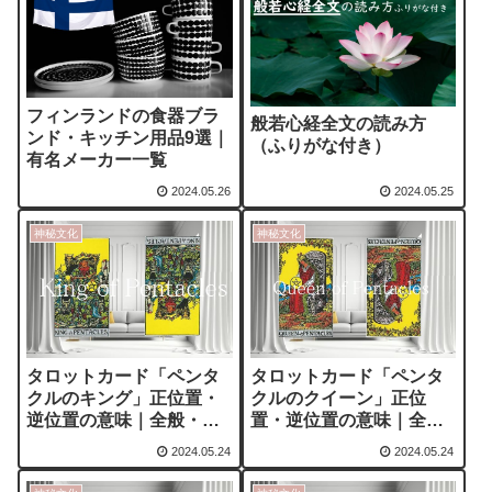
フィンランドの食器ブラ
般若心経全文の読み方
ンド・キッチン用品9選｜
（ふりがな付き）
有名メーカー一覧
2024.05.26
2024.05.25
神秘文化
神秘文化
タロットカード「ペンタ
タロットカード「ペンタ
クルのキング」正位置・
クルのクイーン」正位
逆位置の意味｜全般・恋
置・逆位置の意味｜全
愛含む
般・恋愛含む
2024.05.24
2024.05.24