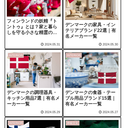
フィンランドの妖精『ト
デンマークの家具・イン
ントゥ』とは？家と暮ら
テリアブランド22選｜有
しを守る小さな精霊の伝
名メーカー一覧
承
2024.05.31
2024.05.30
INTERIOR
INTERIOR
デンマークの食器・テー
デンマークの調理器具・
ブル用品ブランド15選｜
キッチン用品7選｜有名メ
有名メーカー一覧
ーカー一覧
2024.05.29
2024.05.27
INTERIOR
神秘文化