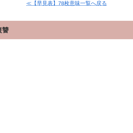
≪【早見表】78枚意味一覧へ戻る
復讐