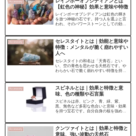
レインボーオブシディアンとは
Accessory
【虹色の神秘】効果と意味や特徴
レインボーオブシディアンは虹色の輝き
を放つ神秘の石です。持つ人を選ぶと言
われ、そのパワーストーンとしての効果
はさまざまです。古くから宗教儀式や魔
術に用いられ、魔よけや幸運のお守りと
して、または持ち主の悲しみを浄化し、
セレスタイトとは｜効能と意味や
Accessory
心身のバランスを整える効果があるとさ
特徴：メンタルが脆く崩れやすい
れています。
人へ
セレスタイトの和名は「天青石」とい
い、空の青色を思わせる天然石です。や
わらかい石で脆く崩れやすい特徴を持っ
ており、その波動は、持ち主の弱まった
メンタルと共鳴し、優しい癒しと強さを
与えてくれます。効果や意味、選び方や
スピネルとは｜効果と特徴と意
Accessory
置き方、お手入れのポイントを解説しま
味、色の種類や石言葉
す。
スピネルは赤、ピンク、青、緑、紫、
黒、無色など多彩な色合いと意味・効果
を持つ宝石です。自分自身の核を強め、
日々の生活を張りのあるものにしてくれ
る美しく心強い宝石です。今回は、スピ
ネルの詳しい効果や意味、色別の石言
クンツァイトとは｜効果と特徴と
Accessory
葉、価値の高さなども解説します。
意味、強い波動の天然石