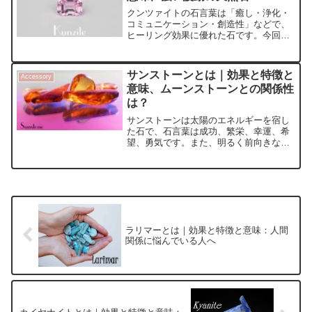
クンツァイトの石言葉は「癒し・浄化・
コミュニケーション・創造性」などで、
ヒーリング効果に優れた石です。今回
は、クンツァイトの詳しいスピリチュア
ル効果や、相性の悪い石、良い石の組み
合わせについても紹介します。
サンストーンとは｜効果と特徴と
Accessory
意味、ムーンストーンとの関係性
は？
サンストーンは太陽のエネルギーを宿し
た石で、石言葉は成功、繁栄、幸運、希
望、勇気です。また、明るく前向きなエ
ネルギーを持つ人に合う石なので、相性
が悪いと感じる人もいるようです。その
対処法もご紹介します。さらに、ムーン
ストーンとの関係性などを解説をしま
す。
ラリマーとは｜効果と特徴と意味：人間
関係に悩んでいる人へ