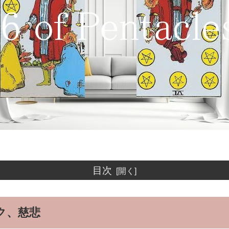
目次
ク、慈悲