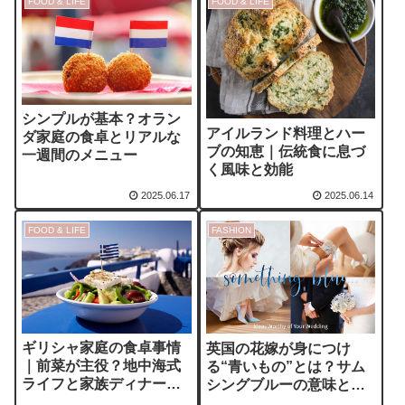
FOOD & LIFE
FOOD & LIFE
シンプルが基本？オラン
アイルランド料理とハー
ダ家庭の食卓とリアルな
ブの知恵｜伝統食に息づ
一週間のメニュー
く風味と効能
2025.06.17
2025.06.14
FOOD & LIFE
FASHION
ギリシャ家庭の食卓事情
英国の花嫁が身につけ
｜前菜が主役？地中海式
る“青いもの”とは？サム
ライフと家族ディナーの
シングブルーの意味と結
魅力
婚式アクセサリー7選