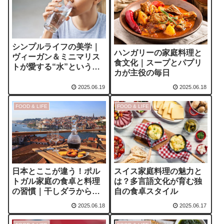
シンプルライフの美学｜
ハンガリーの家庭料理と
ヴィーガン＆ミニマリス
食文化｜スープとパプリ
トが愛する“水”という選
カが主役の毎日
択肢
2025.06.19
2025.06.18
FOOD & LIFE
FOOD & LIFE
スイス家庭料理の魅力と
日本とここが違う！ポル
は？多言語文化が育む独
トガル家庭の食卓と料理
自の食卓スタイル
の習慣｜干しダラから極
甘デザートまで
2025.06.18
2025.06.17