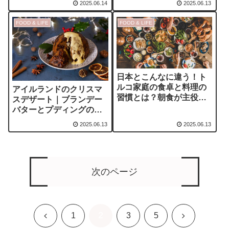
2025.06.14
2025.06.13
FOOD & LIFE
FOOD & LIFE
日本とこんなに違う！ト
ルコ家庭の食卓と料理の
アイルランドのクリスマ
習慣とは？朝食が主役の
スデザート｜ブランデー
理由
バターとプディングの由
来と伝統レシピ
2025.06.13
2025.06.13
次のページ
2
前
次
1
3
5